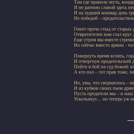
Там где правила честь, воцар
И не ратною славой здесь пе
И на худший кошмар день тр
Не победой – предательство
Гонит прочь стыд от старых д
Отвратителен нам стал круг 
Еще утром мы вместе стремил
Но сейчас вместо армии - то
Повернуть время вспять, горд
И отвергнув предательский да
Пойти в бой на суд божий: кт
А кто пал – тот прав тоже, хо
Но, увы, что свершилось – не
И из кубков своих пьем дрянн
Пусть предатели мы – и наш 