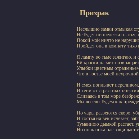
Призрак
Неслышно замки отмыкая ступ
Не будет ни шелеста платья, н
Покой мой ничто не нарушит,
Пройдет она в комнату тихо и
Я лампу во тьме зажигаю, и 
Ей краски на миг возвращает,
Улыбки цветным отраженьем, 
Что в гостье моей неурочной
И смех поплывет переливом, в
И тени от страстных объятий 
Сливаясь в том море безбреж
Мы веселы будем как прежде,
Но чары развеются скоро, уби
И гостья на век исчезает, заб
Туманною дымкой растает, уга
Но ночь пока нас защищает и