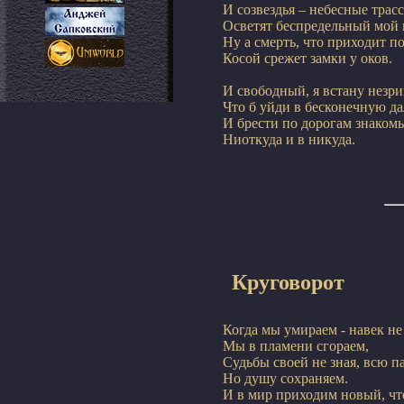
И созвездья – небесные трасс
Осветят беспредельный мой к
Ну а смерть, что приходит под
Косой срежет замки у оков.
И свободный, я встану незрим
Что б уйди в бесконечную дал
И брести по дорогам знакомы
Круговорот
Когда мы умираем - навек не 
Мы в пламени сгораем,

Судьбы своей не зная, всю па
Но душу сохраняем.

И в мир приходим новый, чт