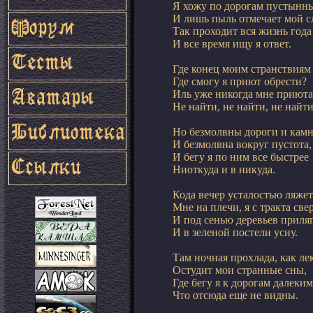
Я хожу по дорогам пустынны
И лишь пыль отмечает мой сл
Так проходит вся жизнь года 
И все время ищу я ответ.
Где конец моим странствиям 
Где смогу я приют обрести?

Иль уже никогда мне приюта

Не найти, не найти, не най
Но безмолвны дороги и камни
И безмолвна вокруг пустота,

И бегу я по ним все быстрее

Ниоткуда и в никуда.
Кода вечер усталостью ляжет

Мне на плечи, я с тракта свер
И под сенью деревьев приляг
И в зеленой постели усну.
Там ночная прохлада, как лек
Остудит мои странные сны,

Где бегу я к дорогам далеким,
Что отсюда еще не видны.