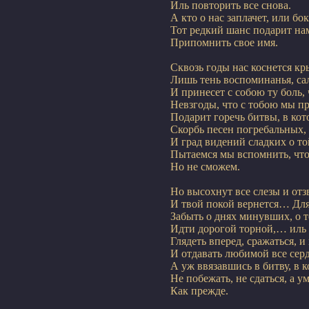
Иль повторить все снова.

А кто о нас заплачет, или бок
Тот редкий шанс подарит нам
Припомнить свое имя.
Сквозь годы нас коснется к
Лишь тень воспоминанья, са
И принесет с собою ту боль, 
Невзгоды, что с тобою мы пр
Подарит горечь битвы, в кот
Скорбь песен погребальных,
И град видений сладких о той
Пытаемся мы вспомнить, чт
Но не сможем.
Но высохнут все слезы и отзв
И твой покой вернется… Для 
Забыть о днях минувших, о то
Идти дорогой торной,… иль п
Глядеть вперед, сражаться, и 
И отдавать любимой все сердц
А уж ввязавшись в битву, в к
Не побежать, не сдаться, а у