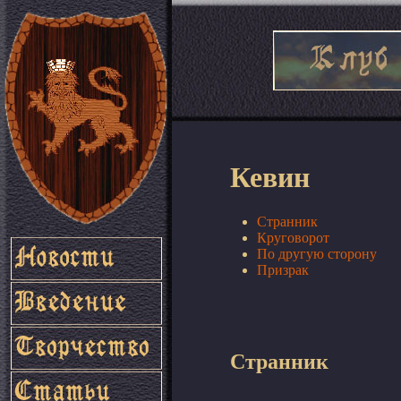
Кевин
Странник
Круговорот
По другую сторону
Призрак
Странник