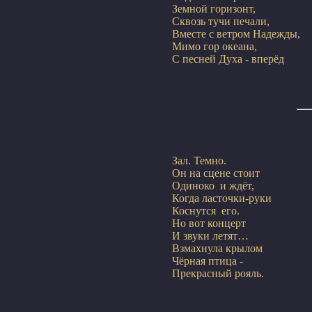
Земной горизонт,

Сквозь тучи печали,

Вместе с ветром Надежды,

Мимо гор океана,

Зал. Темно.

Он на сцене стоит

Одиноко  и ждёт,

Когда ласточки-руки

Коснутся  его.

Но вот концерт

И звуки летят…

Взмахнула крылом

Чёрная птица -
