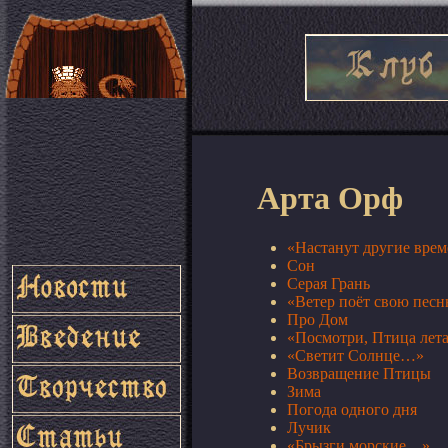
Арта Орф
«Настанут другие вре
Сон
Серая Грань
«Ветер поёт свою пе
Про Дом
«Посмотри, Птица лет
«Светит Солнце…»
Возвращение Птицы
Зима
Погода одного дня
Лучик
«Брызги морские…»