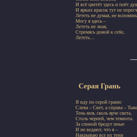
И всё цветёт здесь и поёт ду
И ярких красок тут не пересче
Лететь не думая, не вспомина
Могу я здесь –

Лететь не зная,

Стремясь домой к себе,

Серая Грань
Я иду по серой грани:

Слева – Свет, а справа – Тьма.
Тень моя, сколь ярче света,

Столь черней, чем темнота.

За спиной бредут иные

И не ведают, что я –

Накрываю все их тени
