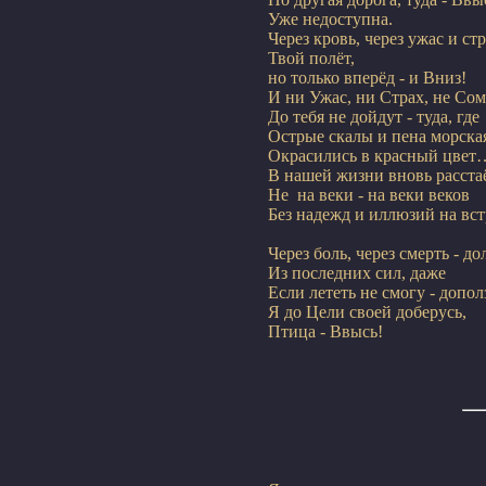
Уже недоступна.

Через кровь, через ужас и стр
Твой полёт,

но только вперёд - и Вниз!

И ни Ужас, ни Страх, не Сом
До тебя не дойдут - туда, где

Острые скалы и пена морская
Окрасились в красный цвет…
В нашей жизни вновь расстаё
Не  на веки - на веки веков

Без надежд и иллюзий на вс
Через боль, через смерть - дол
Из последних сил, даже

Если лететь не смогу - дополз
Я до Цели своей доберусь,
