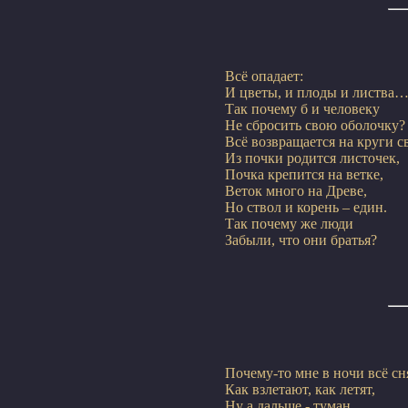
Всё опадает:

И цветы, и плоды и листва…
Так почему б и человеку

Не сбросить свою оболочку?

Всё возвращается на круги св
Из почки родится листочек,

Почка крепится на ветке,

Веток много на Древе,

Но ствол и корень – един.

Так почему же люди

Почему-то мне в ночи всё сн
Как взлетают, как летят,

Ну а дальше - туман…