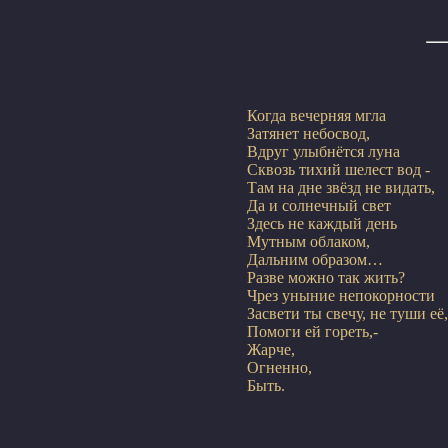
Когда вечерняя мгла

Затянет небосвод,

Вдруг улыбнётся луна

Сквозь тихий шелест вод -

Там на дне звёзд не видать,

Да и солнечный свет

Здесь не каждый день

Мутным облаком,

Дальним образом…

Разве можно так жить?

Чрез уныние непокорности

Засвети ты свечу, не туши её,

Помоги ей гореть,-

Жарче,

Огненно,
