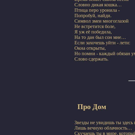
Словно дикая кошка…

Птица перо уронила -

Попробуй, найди.

Символ змеи многоглазой

Не встретится боле,

Я уж её победила,

На то дан был сон мне…

Если захочешь уйти - лети:

Окна открыты,

Но помни - каждый обязан ум
Про Дом
Звезды не увидишь ты здесь н
Лишь вечную облачность…

Скучаешь ты в мире, который