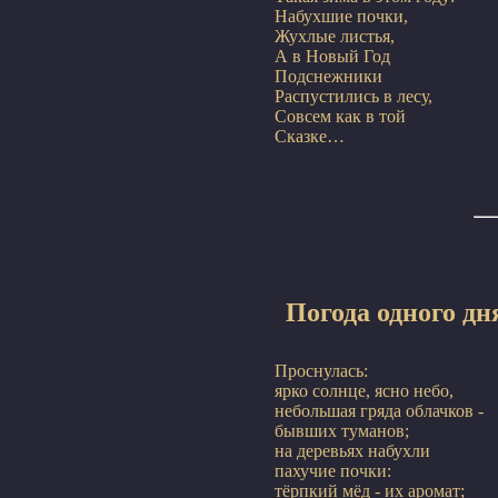
Набухшие почки,

Жухлые листья,

А в Новый Год

Подснежники

Распустились в лесу,

Совсем как в той

Погода одного дн
Проснулась:

ярко солнце, ясно небо,

небольшая гряда облачков -

бывших туманов;

на деревьях набухли

пахучие почки:

тёрпкий мёд - их аромат;
