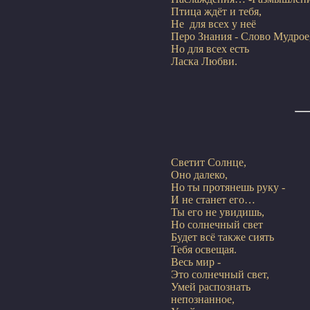
Птица ждёт и тебя,

Не  для всех у неё

Перо Знания - Слово Мудрое,
Но для всех есть

Светит Солнце,

Оно далеко,

Но ты протянешь руку -

И не станет его…

Ты его не увидишь,

Но солнечный свет

Будет всё также сиять

Тебя освещая.

Весь мир -

Это солнечный свет,

Умей распознать

непознанное,
