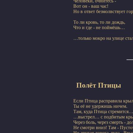
Человеки, очнитесь -

Вот он - ваш час!

Но в ответ безмолвствует гор
То ли кровь, то ли дождь,

Что и где - не поймёшь…
Полёт Птицы
Если Птица расправила крыль
Ты её не удержишь ничем.

Там, куда Птица стремится…
…выстрел… с подбитым кр
Через боль, через смерть - дол
Не смотри вниз! Там - Пусто
Но другая дорога, туда - Ввыс