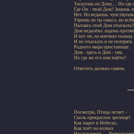
Тоскуешь по Дому… Но где о
Где Он - твой Дом? Знаешь ли
Нет. Но ведаешь, чувствуешь,
Узришь ли ты смысл, во всём
Пытаясь свой Дом отыскать?

Дом недалёко: ладонь протян
И вот он, на кончике пальца -
И не отыскать и не потерять

Родного мира пристанище.

Дом - здесь и Дом - там,

Но где же его нам найти?
Посмотри, Птица летает -

Сколь прекрасное зрелище!

Как парит в Небесах,

Как поёт на волнах

Наслаждения… -Размышлени