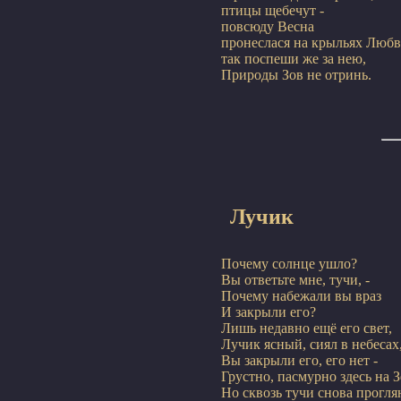
птицы щебечут -

повсюду Весна

пронеслася на крыльях Люб
так поспеши же за нею,

Лучик
Почему солнце ушло?

Вы ответьте мне, тучи, -

Почему набежали вы враз

И закрыли его?

Лишь недавно ещё его свет,

Лучик ясный, сиял в небесах,
Вы закрыли его, его нет -

Грустно, пасмурно здесь на З
Но сквозь тучи снова проглян