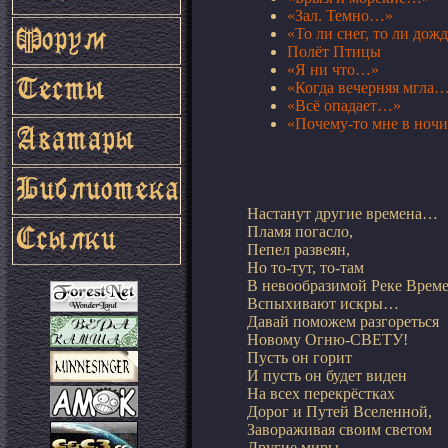
«Зал. Темно…»
«То ли снег, то ли до
Полёт Птицы
«Я ни что…»
«Когда вечерняя мгла
«Всё опадает…»
«Почему-то мне в ночи
Настанут другие времена…

Пламя погасло,

Пепел развеян,

Но то-тут, то-там

В невообразимой Реке Врем
Вспыхивают искры…

Давай поможем разгореться

Новому Огню-СВЕТУ!

Пусть он горит

И пусть он будет виден

На всех перекрёстках

Дорог и Путей Вселенной,

Завораживая своим светом

Другие миры,
