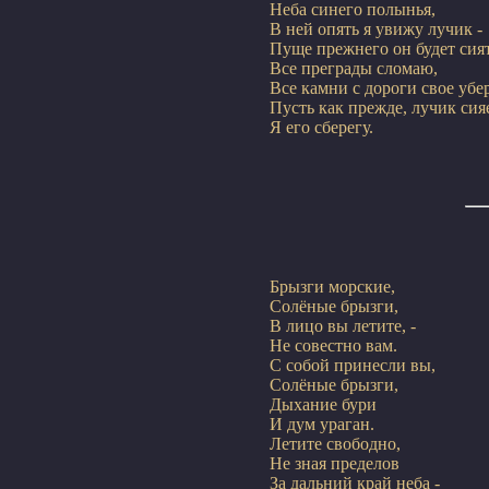
Неба синего полынья,

В ней опять я увижу лучик -

Пуще прежнего он будет сият
Все преграды сломаю,

Все камни с дороги свое уберу
Пусть как прежде, лучик сияе
Брызги морские,

Солёные брызги,

В лицо вы летите, -

Не совестно вам.

С собой принесли вы,

Солёные брызги,

Дыхание бури

И дум ураган.

Летите свободно,

Не зная пределов

За дальний край неба -
