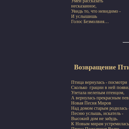
Умей рассказать

несказанное,

Увидь то, что невидимо -

И услышишь

Возвращение Пт
Птица вернулась - посмотри

Сколько  грации в ней появил
Улетала нелепым птенцом,

А вернулась прекрасным пев
Новая Песня Миров

Над домом старым родилась -
Песню услышь, искатель -

Высокий дом не забудь.

К Новым мирам устремилась

Птица Познавшая Волю.
