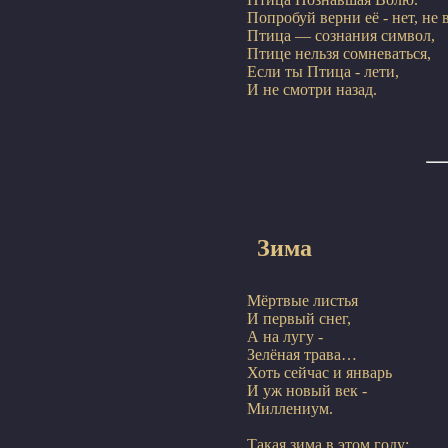
Попробуй верни её - нет, не 
Птица — сознания символ,

Птице нельзя сомневаться,

Если ты Птица - лети,

Зима
Мёртвые листья

И первый снег,

А на лугу -

Зелёная трава…

Хоть сейчас и январь

И уж новый век -

Миллениум.
Такая зима в этом году:
