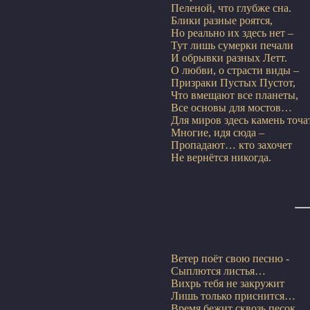
Пеленой, что глубже сна.

Блики разные роятся,

Но реально их здесь нет –

Тут лишь сумерки печали

И обрывки разных Летт.

О любви, о страсти виды –

Призраки Пустых Пустот,

Что вмещают все планеты,

Все основы для мостов…

Для миров здесь камень точат
Многие, идя сюда –

Пропадают… кто захочет

Ветер поёт свою песню -

Сыплются листья…

Вихрь тебя не закружит

Лишь только приснится…

Время бежит сквозь песок
