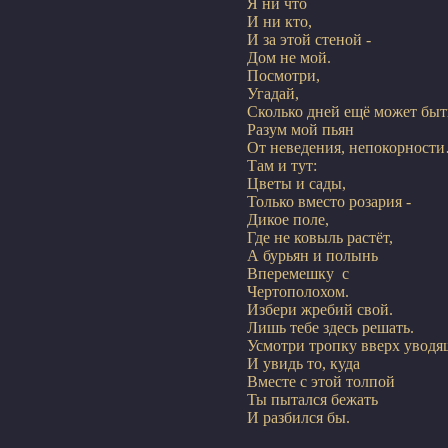
Я ни что

И ни кто,

И за этой стеной -

Дом не мой.

Посмотри,

Угадай,

Сколько дней ещё может быть
Разум мой пьян

От неведения, непокорности
Там и тут:

Цветы и сады,

Только вместо розария -

Дикое поле,

Где не ковыль растёт,

А бурьян и полынь

Вперемешку  с

Чертополохом.

Избери жребий свой.

Лишь тебе здесь решать.

Усмотри тропку вверх уводя
И увидь то, куда

Вместе с этой толпой

Ты пытался бежать
