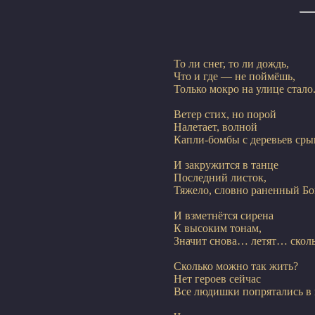
То ли снег, то ли дождь,

Что и где — не поймёшь,

Только мокро на улице стало
Ветер стих, но порой

Налетает, волной

Капли-бомбы с деревьев сры
И закружится в танце

Последний листок,

Тяжело, словно раненный Б
И взметнётся сирена

К высоким тонам,

Значит снова… летят… скол
Сколько можно так жить?

Нет героев сейчас

Все людишки попрятались в